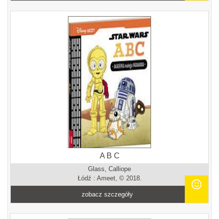
A B C
Glass, Calliope
Łódź : Ameet, © 2018.
zobacz szczegóły