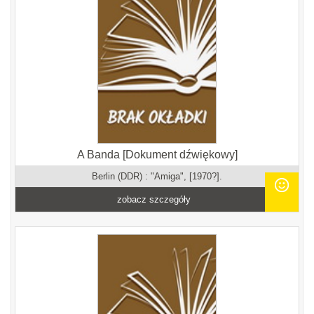
A Banda [Dokument dźwiękowy]
Berlin (DDR) : "Amiga", [1970?].
zobacz szczegóły