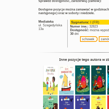
Sprawdź dostępność, zarezerwuj (zamów):
Dostępne pozycje można zamawiać w godzinach
następnego) oraz w soboty i niedziele.
Mediateka
Sygnatura:
I (FR)
ul. Szegedyńska
Numer inw.:
32823
13a
Dostępność:
można wypoż
30
dni
schowek
zamó
Inne pozycje tego autora w zb