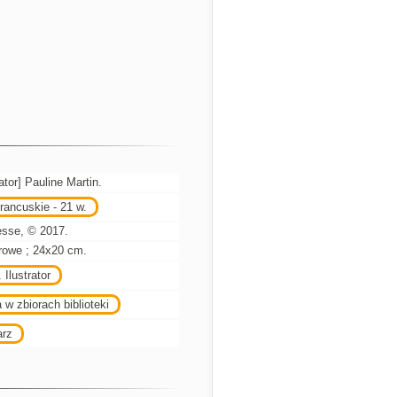
ator] Pauline Martin.
rancuskie - 21 w.
esse, © 2017.
lorowe ; 24x20 cm.
 Ilustrator
 w zbiorach biblioteki
arz