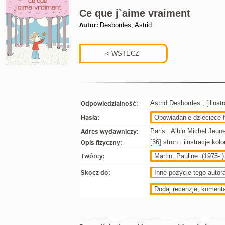
Ce que j`aime vraiment
Autor:
Desbordes, Astrid.
Odpowiedzialność:
Astrid Desbordes ; [illustr
Hasła:
Opowiadanie dziecięce f
Adres wydawniczy:
Paris : Albin Michel Jeun
Opis fizyczny:
[36] stron : ilustracje ko
Twórcy:
Martin, Pauline. (1975- ).
Skocz do:
Inne pozycje tego autora
Dodaj recenzje, koment