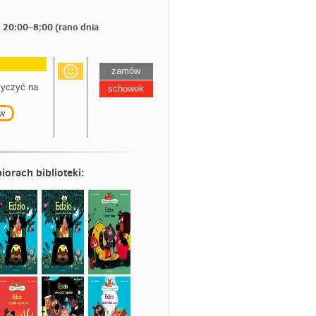
 20:00–8:00 (rano dnia
zamów
yczyć na
schowek
w
iorach biblioteki: