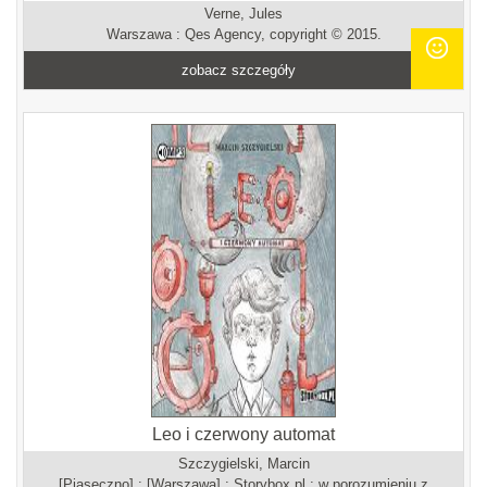
Verne, Jules
Warszawa : Qes Agency, copyright © 2015.
zobacz szczegóły
Leo i czerwony automat
Szczygielski, Marcin
[Piaseczno] : [Warszawa] : Storybox.pl ; w porozumieniu z