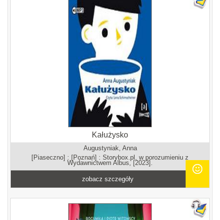
Kałużysko
Augustyniak, Anna
[Piaseczno] : [Poznań] : Storybox.pl, w porozumieniu z
Wydawnictwem Albus, [2023].
zobacz szczegóły