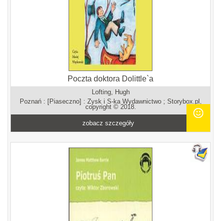
Poczta doktora Dolittle`a
Lofting, Hugh
Poznań : [Piaseczno] : Zysk i S-ka Wydawnictwo ; Storybox.pl,
copyright © 2018.
zobacz szczegóły