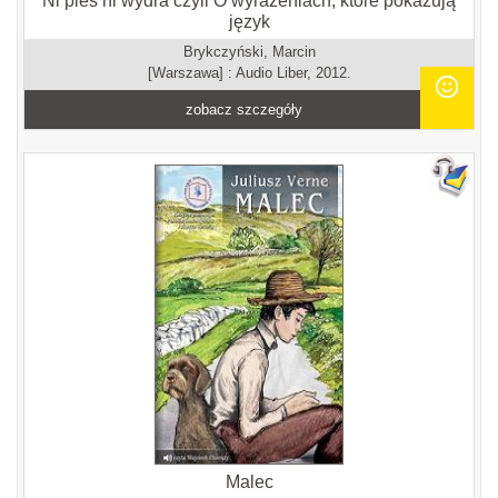
Ni pies ni wydra czyli O wyrażeniach, które pokazują
język
Brykczyński, Marcin
[Warszawa] : Audio Liber, 2012.
zobacz szczegóły
Malec