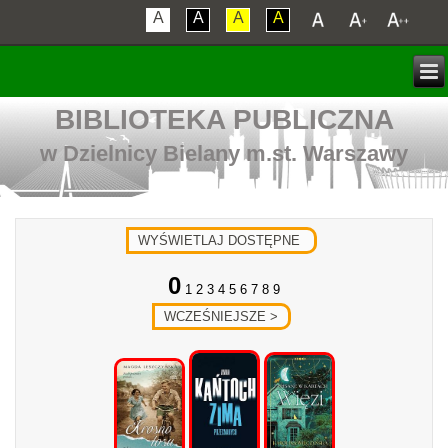
A
A
A
A
BIBLIOTEKA PUBLICZNA
w Dzielnicy Bielany m.st. Warszawy
0
1 2 3 4 5 6 7 8 9