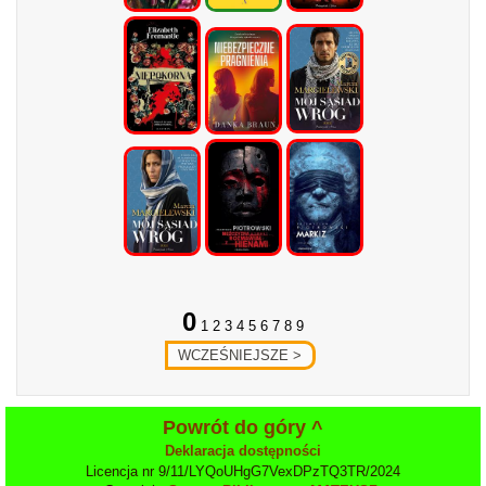
0
1 2 3 4 5 6 7 8 9
Powrót do góry ^
Deklaracja dostępności
Licencja nr 9/11/LYQoUHgG7VexDPzTQ3TR/2024