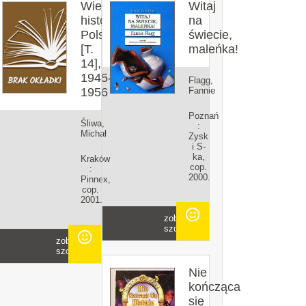
Wielka
Witaj
historia
na
Polski.
świecie,
[T.
maleńka!
14],
1945-
Flagg,
1956
Fannie
Poznań
Śliwa,
:
Michał
Zysk
i S-
ka,
Kraków
cop.
:
2000.
Pinnex,
cop.
2001.
zobacz
szczegóły
zobacz
szczegóły
Nie
kończąca
się