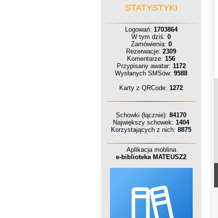
STATYSTYKI
Logowań:
1703864
W tym dziś:
0
Zamówienia:
0
Rezerwacje:
2309
Komentarze:
156
Przypisany awatar:
1172
Wysłanych SMSów:
9588
Karty z QRCode:
1272
Schowki (łącznie):
84170
Największy schowek:
1404
Korzystających z nich:
8875
Aplikacja moblina
e-biblioteka MATEUSZ2