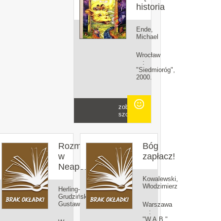
historia
Ende,
Michael
Wrocław
:
"Siedmioróg",
2000.
zobacz
szczegóły
Rozmowy
Bóg
w
zapłacz!
Neapolu
Kowalewski,
Włodzimierz
Herling-
Grudziński,
Gustaw
Warszawa
:
"W.A.B.",