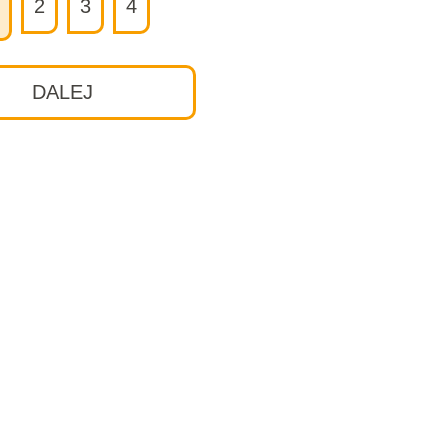
2
3
4
DALEJ