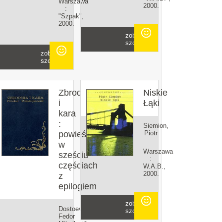
Warszawa
2000.
:
"Szpak",
2000.
zobacz
szczegóły
zobacz
szczegóły
Zbrodnia
Niskie
i
Łąki
kara
:
Siemion,
powieść
Piotr
w
Warszawa
sześciu
:
częściach
W.A.B.,
2000.
z
epilogiem
zobacz
Dostoevskij,
szczegóły
Fedor