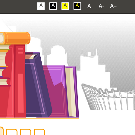
A
A
A
A