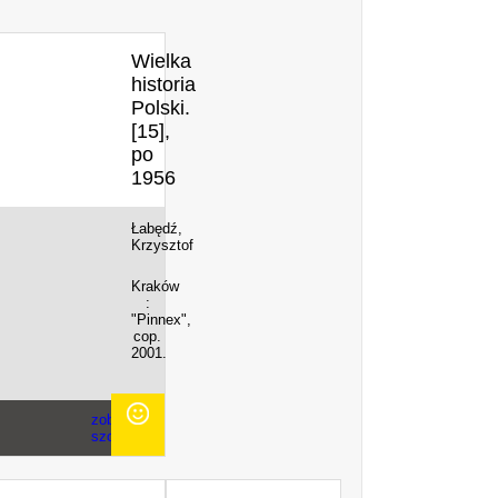
Wielka
historia
Polski.
[15],
po
1956
Łabędź,
Krzysztof
Kraków
:
"Pinnex",
cop.
2001.
zobacz
szczegóły