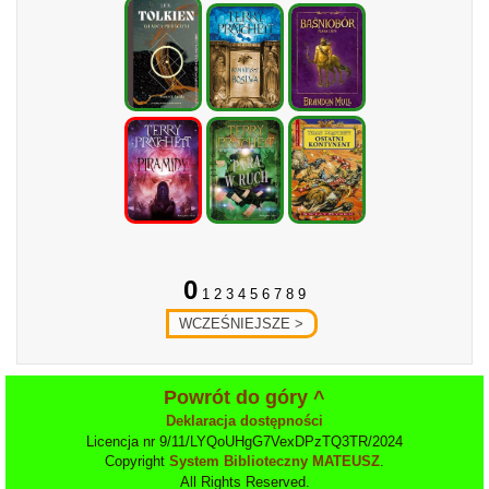
0
1 2 3 4 5 6 7 8 9
Powrót do góry ^
Deklaracja dostępności
Licencja nr 9/11/LYQoUHgG7VexDPzTQ3TR/2024
Copyright
System Biblioteczny MATEUSZ
.
All Rights Reserved.