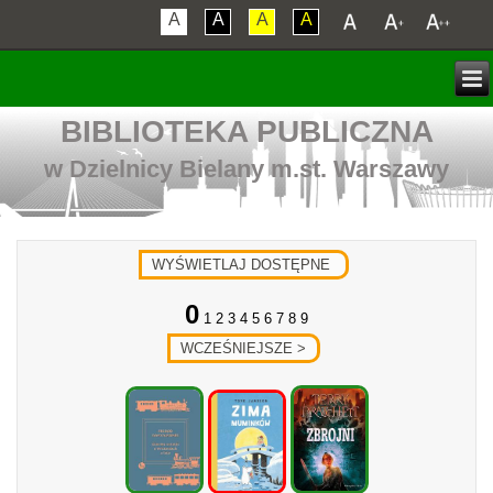
A
A
A
A
BIBLIOTEKA PUBLICZNA
w Dzielnicy Bielany m.st. Warszawy
0
1 2 3 4 5 6 7 8 9