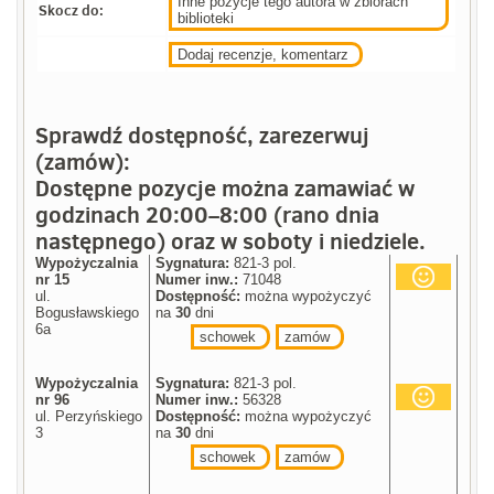
Inne pozycje tego autora w zbiorach
Skocz do:
biblioteki
Dodaj recenzje, komentarz
Sprawdź dostępność, zarezerwuj
(zamów):
Dostępne pozycje można zamawiać w
godzinach 20:00–8:00 (rano dnia
następnego) oraz w soboty i niedziele.
Wypożyczalnia
Sygnatura:
821-3 pol.
nr 15
Numer inw.:
71048
ul.
Dostępność:
można wypożyczyć
Bogusławskiego
na
30
dni
6a
schowek
zamów
Wypożyczalnia
Sygnatura:
821-3 pol.
nr 96
Numer inw.:
56328
ul. Perzyńskiego
Dostępność:
można wypożyczyć
3
na
30
dni
schowek
zamów