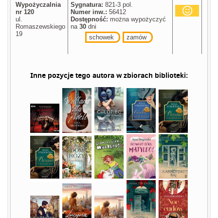
Wypożyczalnia
Sygnatura:
821-3 pol.
nr 120
Numer inw.:
56412
ul.
Dostępność:
można wypożyczyć
Romaszewskiego
na
30
dni
19
schowek
zamów
Inne pozycje tego autora w zbiorach biblioteki: