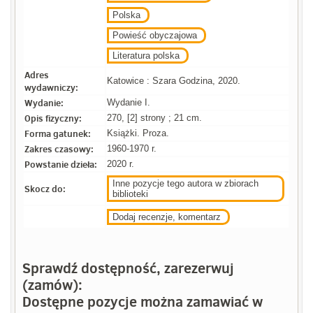
Polska
Powieść obyczajowa
Literatura polska
Adres
Katowice : Szara Godzina, 2020.
wydawniczy:
Wydanie:
Wydanie I.
Opis fizyczny:
270, [2] strony ; 21 cm.
Forma gatunek:
Książki. Proza.
Zakres czasowy:
1960-1970 r.
Powstanie dzieła:
2020 r.
Inne pozycje tego autora w zbiorach
Skocz do:
biblioteki
Dodaj recenzje, komentarz
Sprawdź dostępność, zarezerwuj
(zamów):
Dostępne pozycje można zamawiać w