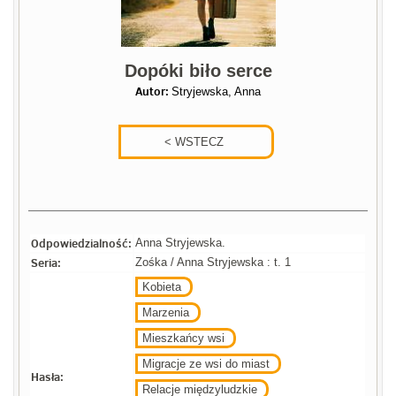
Dopóki biło serce
Autor:
Stryjewska, Anna
Odpowiedzialność:
Anna Stryjewska.
Seria:
Zośka / Anna Stryjewska : t. 1
Kobieta
Marzenia
Mieszkańcy wsi
Migracje ze wsi do miast
Hasła:
Relacje międzyludzkie